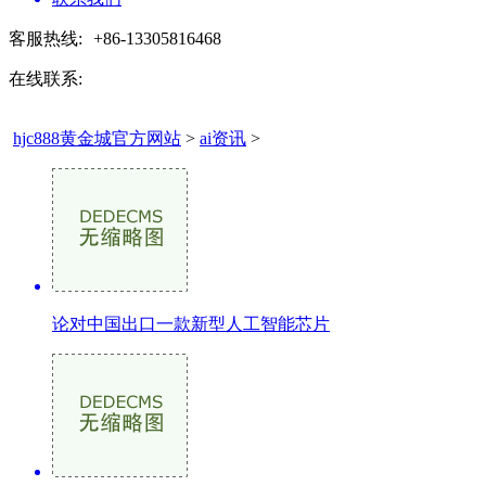
客服热线:
+86-13305816468
在线联系:
hjc888黄金城官方网站
>
ai资讯
>
论对中国出口一款新型人工智能芯片