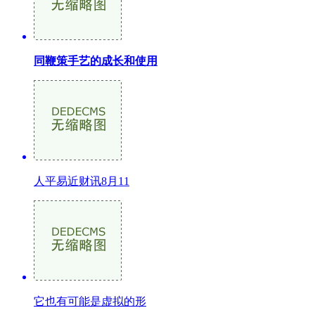
同鞭策手艺的成长和使用
人平易近财讯8月11
它也有可能是虚拟的形