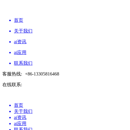
首页
关于我们
ai资讯
ai应用
联系我们
客服热线:
+86-13305816468
在线联系:
首页
关于我们
ai资讯
ai应用
联系我们