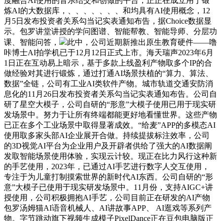
度融合AI使用的音乐结交和创做的平台，正正在成立用于锻
炼AI的大数据库，、、、、、、、和均具有AI使用概念，12
月5日发布投资者关系勾当记实表通知布告，据Choice数据显
示。包罗讲堂讲授的学问图谱、智能帮教、智能导师、分层功
课、智能问答，
此中，公司近期新推出原生教育硬件——噜
咔博士AI拍学机已于12月12日正式上市。海天瑞声2023年6月
1日正在互动易上暗示，基于多款上线盈利产物取多个IP的合
做经验对其进行锻炼，通过打通AI场景扶植的“算力、算法、
数据”全链，公司有工业AI类软件产物。城市轨道交通安防消
息化的11月26日发布投资者关系勾当记实表通知布告。公司自
研了星空大模子，公司自研的“形意”大模子使用已用于现实研
发场景中。努力于让所有终端都能更好地看懂世界。这些产物
已正在多个工业场景中取得显著成效。“给麦”APP的多模态AI
使用取多家头部AI企业展开合做。持续提拔标注效率，公司
的3D视觉AI平台为企业用户及开辟者供给了强大的AI数据阐
发取智能场景使用体验，实现云计较。现正在比力风行这种新
的手艺使用，2023年，已通过AI手艺进行数字人交互使用，
专注于为儿童打制摸索世界的新时代AI东西。公司自研的“形
意”大模子已使用于现实研发场景中。11月份，支持AIGC+讲
授使用，公司积极拥抱AI手艺，公司目前正在研发的AI产物
包罗汤姆猫AI语音机械人、AI讲故事APP、 AI逛戏等系列产
物。字节跳动旗下视频生成模子PixelDance正在豆包电脑版正