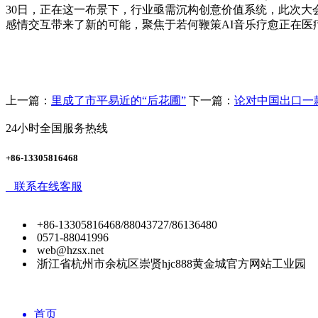
30日，正在这一布景下，行业亟需沉构创意价值系统，此次大
感情交互带来了新的可能，聚焦于若何鞭策AI音乐疗愈正在医
上一篇：
里成了市平易近的“后花圃”
下一篇：
论对中国出口一
24小时全国服务热线
+86-13305816468
联系在线客服
+86-13305816468/88043727/86136480
0571-88041996
web@hzsx.net
浙江省杭州市余杭区崇贤hjc888黄金城官方网站工业园
首页