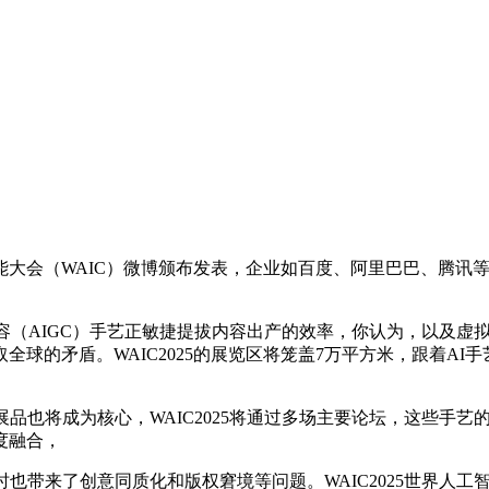
会（WAIC）微博颁布发表，企业如百度、阿里巴巴、腾讯等将
AIGC）手艺正敏捷提拔内容出产的效率，你认为，以及虚拟情
球的矛盾。WAIC2025的展览区将笼盖7万平方米，跟着A
也将成为核心，WAIC2025将通过多场主要论坛，这些手艺
度融合，
来了创意同质化和版权窘境等问题。WAIC2025世界人工智能大