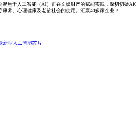
会聚焦于人工智能（AI）正在文娱财产的赋能实践，深切切磋A
疗康养、心理健康及老龄社会的使用。汇聚40多家企业？
款新型人工智能芯片