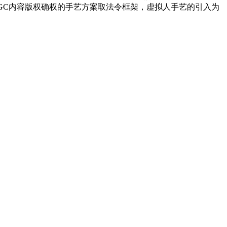
IGC内容版权确权的手艺方案取法令框架，虚拟人手艺的引入为