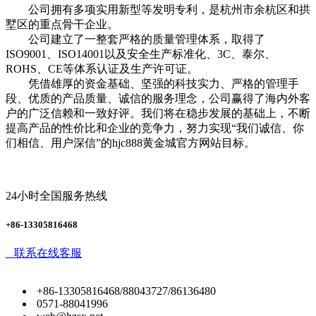
公司拥有多项实用新型等发明专利，是杭州市余杭区和拱
墅区的重点骨干企业。
公司建立了一整套严格的质量管理体系，取得了
ISO9001、ISO14001以及安全生产标准化、3C、泰尔、
ROHS、CE等体系认证及生产许可证。
凭借雄厚的资金基础、坚强的科技实力、严格的管理手
段、优质的产品质量、诚信的服务理念，公司赢得了海内外客
户的广泛信赖和一致好评。我们将在稳步发展的基础上，不断
提高产品的性价比和企业的竞争力，努力实现“我们诚信、你
们相信、用户深信”的hjc888黄金城官方网站目标。
24小时全国服务热线
+86-13305816468
联系在线客服
+86-13305816468/88043727/86136480
0571-88041996