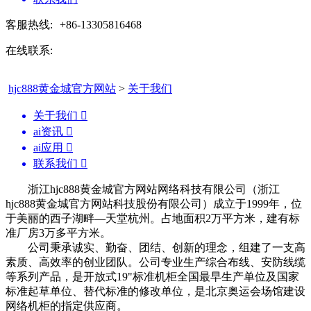
客服热线:
+86-13305816468
在线联系:
hjc888黄金城官方网站
>
关于我们
关于我们

ai资讯

ai应用

联系我们

浙江hjc888黄金城官方网站网络科技有限公司（浙江
hjc888黄金城官方网站科技股份有限公司）成立于1999年，位
于美丽的西子湖畔—天堂杭州。占地面积2万平方米，建有标
准厂房3万多平方米。
公司秉承诚实、勤奋、团结、创新的理念，组建了一支高
素质、高效率的创业团队。公司专业生产综合布线、安防线缆
等系列产品，是开放式19"标准机柜全国最早生产单位及国家
标准起草单位、替代标准的修改单位，是北京奥运会场馆建设
网络机柜的指定供应商。