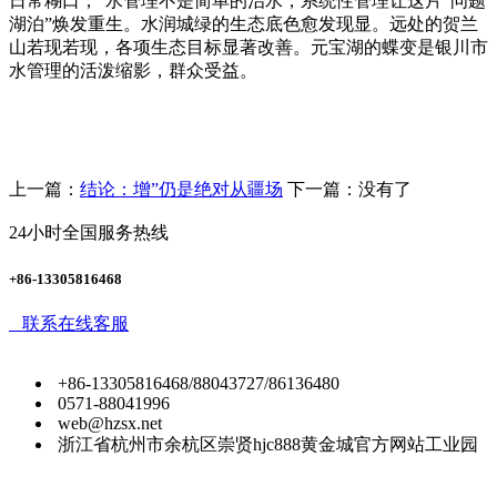
日常糊口，“水管理不是简单的治水，系统性管理让这片“问题
湖泊”焕发重生。水润城绿的生态底色愈发现显。远处的贺兰
山若现若现，各项生态目标显著改善。元宝湖的蝶变是银川市
水管理的活泼缩影，群众受益。
上一篇：
结论：增”仍是绝对从疆场
下一篇：没有了
24小时全国服务热线
+86-13305816468
联系在线客服
+86-13305816468/88043727/86136480
0571-88041996
web@hzsx.net
浙江省杭州市余杭区崇贤hjc888黄金城官方网站工业园