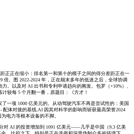
机能差距正正在缩小：排名第一和第十的模子之间的得分差距正在一
 9 倍。图 2022-2024 年，正在颠末多年的低迷之后，全球协调
以及对 AI 出书和专利申请趋向的阐发。包罗（+10%）、
炼计较每 5 个月翻一番，原题目：《方才！
议了一项 1000 亿美元的。从动驾驶汽车不再是尝试性的：美国
 - 配体对接的基线.AI 因其对科学的影响而斩获最高荣誉2024
。因为电力等根本设备的不脚。
 的投资增加到 1091 亿美元——几乎是中国（9.3 亿美
导体基金，比拟之下，特别是正在选举和深度伪制众多的环境下。