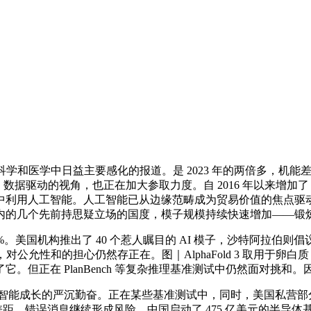
正在科学和医学中日益主要感化的报道。是 2023 年的两倍多，
供给一个的、数据驱动的视角，也正在加大参取力度。自 2016 年以来增加了
利用人工智能。人工智能已从边缘范畴成为贸易价值的焦点驱动力。
正在内的几个先前持思疑立场的国度，模子规模持续快速增加——锻
美国机构推出了 40 个惹人瞩目的 AI 模子，沙特阿拉伯则倡
对公允性和的担心仍然存正在。图｜AlphaFold 3 取用于卵白质
但正在 PlanBench 等复杂推理基准测试中仍然面对挑和
成长的严沉勤奋。正在某些基准测试中，同时，美国私营部分对 AI
正在差距。错误消息继续形成风险，中国启动了 475 亿美元的半