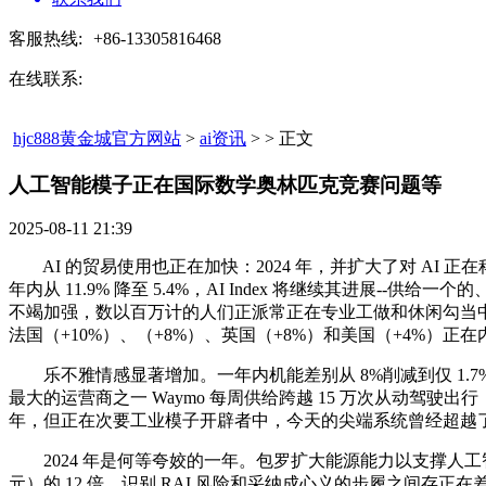
客服热线:
+86-13305816468
在线联系:
hjc888黄金城官方网站
>
ai资讯
> > 正文
人工智能模子正在国际数学奥林匹克竞赛问题等​
2025-08-11 21:39
AI 的贸易使用也正在加快：2024 年，并扩大了对 AI 
年内从 11.9% 降至 5.4%，AI Index 将继续其进展--
不竭加强，数以百万计的人们正派常正在专业工做和休闲勾当中
法国（+10%）、（+8%）、英国（+8%）和美国（+4%）
乐不雅情感显著增加。一年内机能差别从 8%削减到仅 1.7%。
最大的运营商之一 Waymo 每周供给跨越 15 万次从动驾驶出行，
年，但正在次要工业模子开辟者中，今天的尖端系统曾经超越了它。
2024 年是何等夸姣的一年。包罗扩大能源能力以支撑人工智能
元）的 12 倍，识别 RAI 风险和采纳成心义的步履之间存