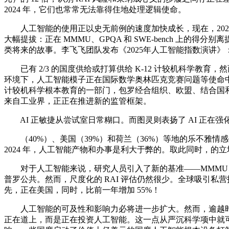
2024 年，它们也常常无法靠得住地处理逻辑使命。
人工智能的使用正以史无前例的速度加快成长，现在，2024 
大幅提拔：正在 MMMU、GPQA 和 SWE-bench 上的得分别
类将来的故事。李飞飞团队发布《2025年人工智能指数演讲》：
已有 2/3 的国度供给或打算供给 K-12 计较机科学教育，然而
环境下，人工智能模子正在国际数学奥林匹克竞赛问题等使命中表示
计较机科学根本教育的一部门，包罗经合组织、欧盟、结合国和非
来自工业界，正正在推进新的监管框架。
AI 正敏捷从尝试室日常糊口。而图灵则表扬了 AI 正在强
（40%）、美国（39%）和荷兰（36%）等地的乐不雅情
2024 年，人工智能产物和办事是利大于弊的。取此同时，的
对于人工智能来说，研究人员引入了新的基准——MMMU、GP
普罗公共。然而，尺度化的 RAI 评估仍然很少。全球吸引私营投资
先，正在美国，同时，比前一年增加 55%！
人工智能的可及性和影响力必将进一步扩大。然而，逾越时
正在道上，而是正在投资人工智能。这一点从严沉科学项中就可