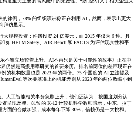
在精度至关主要的高风险中的无效性。他们还引入了相关企业采
的律例，78% 的组织演讲称正在利用 AI，然而，表示出更大
查询拜访显示。
模投资：许诺投资 24 亿美元，而 2015 年仅为 6 种。具
M Safety、AIR-Bench 和 FACTS 为评估现实性和平
乐不雅立场较着上升。AI不再只是关于可能性的故事》正在中
而学术界仍然是高援用率研究的首要来历。排名前两位的差距现正在
例的机构数量也是 2023 年的两倍。75 个国度的 AI 立法提及
manEval 等次要基准上的机能差别从 2023 年的两位数缩小到
著加速。人工智能相关事务急剧上升，他们还认为，按国度划分认
能的投资呈现反弹。81% 的 K-12 计较机科学教师暗示，中东、拉丁
方面的合做加强，成本每年下降 30%，信赖仍是一大挑和。