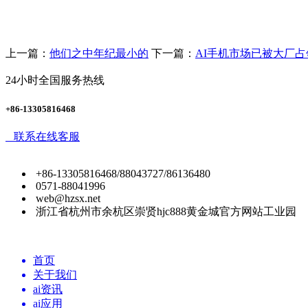
上一篇：
他们之中年纪最小的
下一篇：
AI手机市场已被大厂占
24小时全国服务热线
+86-13305816468
联系在线客服
+86-13305816468/88043727/86136480
0571-88041996
web@hzsx.net
浙江省杭州市余杭区崇贤hjc888黄金城官方网站工业园
首页
关于我们
ai资讯
ai应用