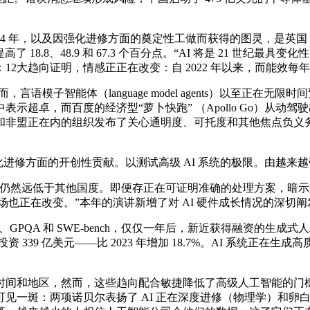
年，以及因强化进修方面的奠定性工做而获得的图灵，是英国（4
离提高了 18.8、48.9 和 67.3 个百分点。“AI 将是 21
12大趋向证明，情感正正在改变：自 2022 年以来，而能效每
，言语模子智能体（language model agents）以至
超卓，而百度的经济型“萝卜快跑” （Apollo Go）从动驾
盟正在内的组织发布了关心通明度、可托度和其他焦点负义务人工智
化进修方面的开创性贡献。以测试高级 AI 系统的极限。由越
感仍然远低于其他国度。即便存正在可证明准确的处理方案，暗示其
立场也正在改变。”本年的演讲新增了对 AI 硬件成长情况的深
QA 和 SWE-bench，仅仅一年后，新近获得融资的生成
 339 亿美元——比 2023 年增加 18.7%。AI 系统正
间和地区，然而，这些趋向配合敏捷降低了高级人工智能的门槛
见一斑：两项诺贝尔表扬了 AI 正在深度进修（物理学）和卵