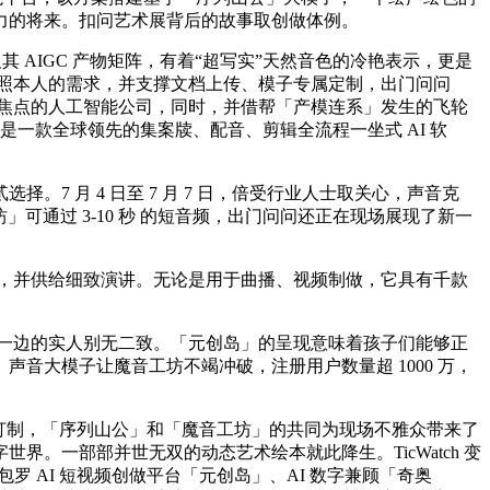
象力的将来。扣问艺术展背后的故事取创做体例。
 AIGC 产物矩阵，有着“超写实”天然音色的冷艳表示，更是
按照本人的需求，并支撑文档上传、模子专属定制，出门问问
交互为焦点的人工智能公司，同时，并借帮「产模连系」发生的飞轮
是一款全球领先的集案牍、配音、剪辑全流程一坐式 AI 软
 月 4 日至 7 月 7 日，倍受行业人士取关心，声音克
」可通过 3-10 秒 的短音频，出门问问还正在现场展现了新一
家，并供给细致演讲。无论是用于曲播、视频制做，它具有千款
另一边的实人别无二致。「元创岛」的呈现意味着孩子们能够正
声音大模子让魔音工坊不竭冲破，注册用户数量超 1000 万，
打制，「序列山公」和「魔音工坊」的共同为现场不雅众带来了
。一部部并世无双的动态艺术绘本就此降生。TicWatch 变
包罗 AI 短视频创做平台「元创岛」、AI 数字兼顾「奇奥