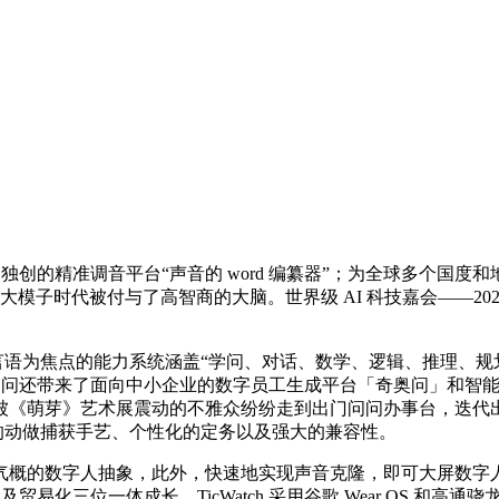
精准调音平台“声音的 word 编纂器”；为全球多个国度和地域供
在大模子时代被付与了高智商的大脑。世界级 AI 科技嘉会——20
语为焦点的能力系统涵盖“学问、对话、数学、逻辑、推理、规划
带来了面向中小企业的数字员工生成平台「奇奥问」和智能穿戴设备Ti
被《萌芽》艺术展震动的不雅众纷纷走到出门问问办事台，迭代
捷的动做捕获手艺、个性化的定务以及强大的兼容性。
概的数字人抽象，此外，快速地实现声音克隆，即可大屏数字人
及贸易化三位一体成长，TicWatch 采用谷歌 Wear OS 