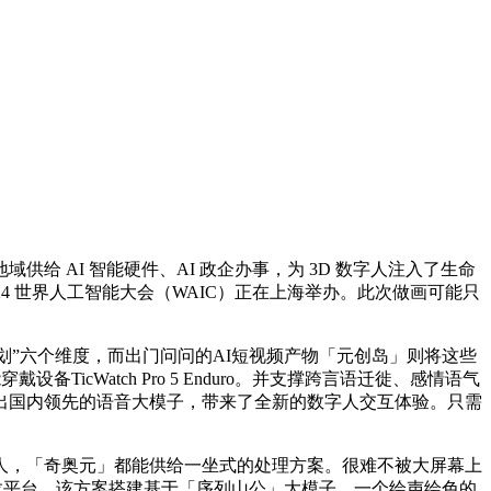
给 AI 智能硬件、AI 政企办事，为 3D 数字人注入了生命
24 世界人工智能大会（WAIC）正在上海举办。此次做画可能只
”六个维度，而出门问问的AI短视频产物「元创岛」则将这些
cWatch Pro 5 Enduro。并支撑跨言语迁徙、感情语气
出国内领先的语音大模子，带来了全新的数字人交互体验。只需
，「奇奥元」都能供给一坐式的处理方案。很难不被大屏幕上
和高通骁龙平台，该方案搭建基于「序列山公」大模子，一个绘声绘色的