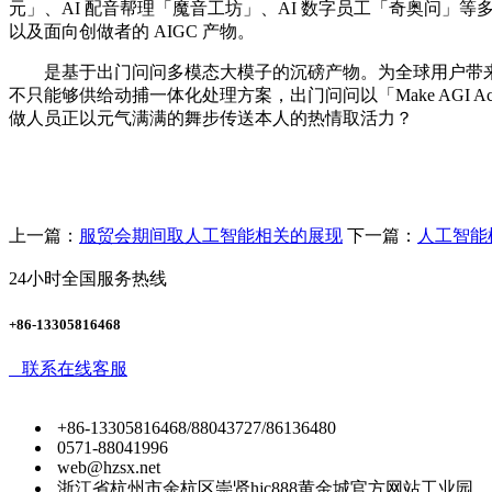
元」、AI 配音帮理「魔音工坊」、AI 数字员工「奇奥问」等
以及面向创做者的 AIGC 产物。
是基于出门问问多模态大模子的沉磅产物。为全球用户带来更
不只能够供给动捕一体化处理方案，出门问问以「Make AGI Acce
做人员正以元气满满的舞步传送本人的热情取活力？
上一篇：
服贸会期间取人工智能相关的展现
下一篇：
人工智能
24小时全国服务热线
+86-13305816468
联系在线客服
+86-13305816468/88043727/86136480
0571-88041996
web@hzsx.net
浙江省杭州市余杭区崇贤hjc888黄金城官方网站工业园