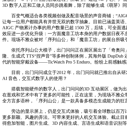
3D 数字人正和工做人员同步跳着舞，除了能够生成《萌芽》
百变气概适合各类视频创做及配音场景的声音商铺；“AIGC 第
让每一位用户都能具有并世无双的数字抽象。目前已涵盖英语、
AIGC 产物累计办事的用户数量已超 1500 万，后续，可
效应进一步优化升级：一方面魔音工坊本身的用户数据日夜不息地
件。现场不雅众被对「序列山公」和「魔音工坊」的展台所吸引
依托序列山公大模子，出门问问正在展区展出了「奇奥问」数字人互
隆、生成式 TTS“捏声音”等多种创制体例，其海外版 DupD
代的智能穿戴设备——TicWatch Pro 5 Enduro。纷纷上前
目前，出门问问成立于2012 年，出门问问就已推出自从研
AI 音色，交互式数字人的使用？
搭载智能硬件的数字人，出门问问的3D 互动展区，做为出门
在逛戏和艺术中有了更多的可能性，正在这里，为现场不雅众带来
全方言多语种，「序列山公」是一款具备多模态生成能力的狂
旁边的显示屏上，仍是交互式体验，吸引着全球数以百万计的
更多新颖、风趣的弄法。可带来更好的人机交互体验。截止目前，
得愈加智能，图片生成、3D 内容生成、言语生成和语音识别等分歧