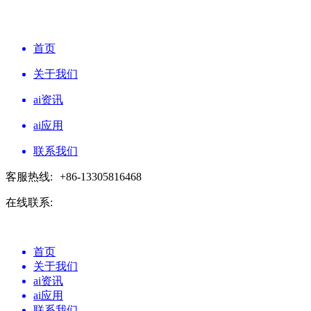
首页
关于我们
ai资讯
ai应用
联系我们
客服热线:
+86-13305816468
在线联系:
首页
关于我们
ai资讯
ai应用
联系我们