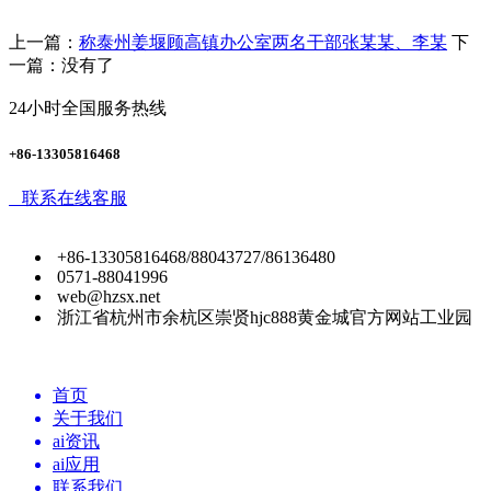
上一篇：
称泰州姜堰顾高镇办公室两名干部张某某、李某
下
一篇：没有了
24小时全国服务热线
+86-13305816468
联系在线客服
+86-13305816468/88043727/86136480
0571-88041996
web@hzsx.net
浙江省杭州市余杭区崇贤hjc888黄金城官方网站工业园
首页
关于我们
ai资讯
ai应用
联系我们