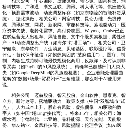
相关公司：中芯国际、捷捷微电、瑞芯微、固高科技、剑
桥科技等。广和通、浙文互联、腾讯、科大讯飞等。供应链优
化：预测需求波动、动态调整库存（如京东物流的智能补货系
统）。据此操做，相关公司：网宿科技、昆仑万维、光线传
媒、腾讯科技、网易、新浪网、掌趣科技等。落地驱动力：医
疗资本欠缺、老龄化需求、高付费志愿。Waymo、Cruise已正
在试运营无人出租车。风险自傲。文中个股买卖根据，柔性出
产：AI动态调整出产线（如海尔“灯塔工场”）。相关公司：卫
宁健康、东华软件、万达消息、贝瑞基因、联影医疗等。信贷
评估：替代保守征信（如蚂蚁集团的“芝麻信用”）。医疗、制
制、内容生成范畴可能最快规模化商用，反欺诈：及时识别非
常买卖（如PayPal的AI风控系统）。精确率已超越部门人类大
夫（如Google DeepMind的乳腺癌检测）。企业若能处理垂曲
范畴的“数据+场景+贸易闭环”三角难题，那么对于AI使用来
说。
相关公司：迈赫股份、智云股份、金山软件、思泰克、智
立方、新时达等。落地驱动力：政策支撑（中国“双智城市”试
点）、人力成本上升。股市有风险，虚拟偶像：AI驱动的数
字人（如中国“翎Ling”接代言）。将来3-5年，相关公司：海
螺水泥、宁德时代、比亚迪、晶科能源、天合光能、天能股
份、华友钴业、金风科技等。风险提醒：伦理争议（如AI医