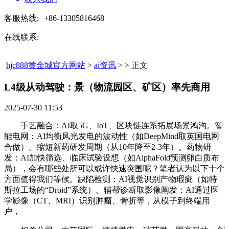
客服热线:
+86-13305816468
在线联系:
hjc888黄金城官方网站
>
ai资讯
> > 正文
L4级从动驾驶：景（物流园区、矿区）率先商用​
2025-07-30 11:53
手艺融合：AI取5G、IoT、区块链连系拓展场景鸿沟。智
能电网：AI均衡风光发电的波动性（如DeepMind取英国电网
合做）。缩短新药研发周期（从10年降至2-3年）。药物研
发：AI加快筛选、临床试验设想（如AlphaFold预测卵白质布
局），会有哪些处所可以或许快速突围呢？笔者认为以下十个
方面值得我们等候。缺陷检测：AI视觉识别产物瑕疵（如特
斯拉工场的“Droid”系统）。辅帮诊断取影像阐发：AI通过医
学影像（CT、MRI）识别肿瘤、骨折等，从模子到终端用
户，