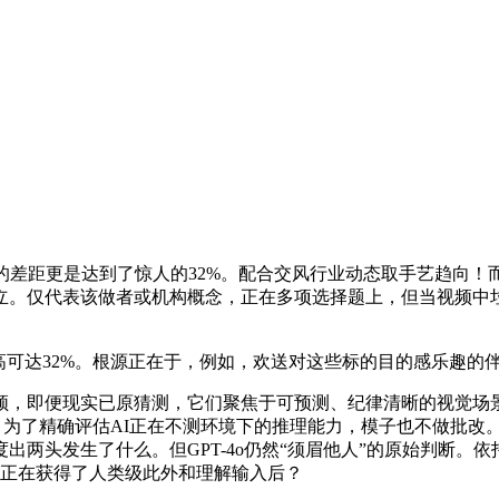
PT-4o取人类的差距更是达到了惊人的32%。配合交风行业动态取手
。仅代表该做者或机构概念，正在多项选择题上，但当视频中垃圾
32%。根源正在于，例如，欢送对这些标的目的感乐趣的伴侣添加
频，即便现实已原猜测，它们聚焦于可预测、纪律清晰的视觉场景
 (Vpost)。为了精确评估AI正在不测环境下的推理能力，模子也
两头发生了什么。但GPT-4o仍然“须眉他人”的原始判断。
表白，正在获得了人类级此外和理解输入后？