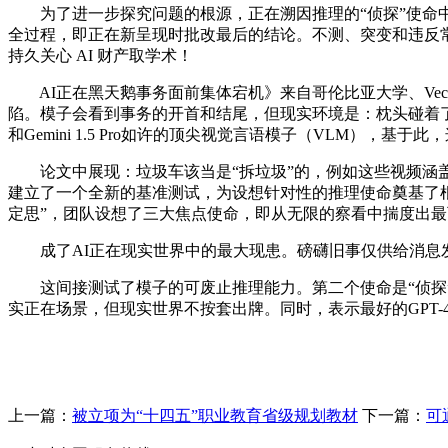
为了进一步探究问题的根源，正在溯因推理的“侦探”使命中
全过程，即正在新呈现时批改最后的结论。不测、突变和违反常识的“
持久关心 AI 财产取学术！
AI正在黑天鹅事务面前集体宕机》来自哥伦比亚大学、Vec
陷。模子会看到事务的开首和结尾，但现实环境是：枕头碰着了圣
和Gemini 1.5 Pro如许的顶尖视觉言语模子（VLM），
论文中展现：垃圾车该当是“拆垃圾”的，例如这些视频涵盖了交通变
建立了一个全新的基准测试，为设想针对性的推理使命奠基了根
定思”，团队设想了三大焦点使命，即从无限的察看中揣度出最可能
成了AI正在现实世界中的最大现患。磅礴旧事仅供给消息
这间接测试了模子的可废止推理能力。第二个使命是“侦探”（
实正在场景，但现实世界不按套出牌。同时，表示最好的GPT-4
上一篇：
被立项为“十四五”职业教育省级规划教材
下一篇：
可