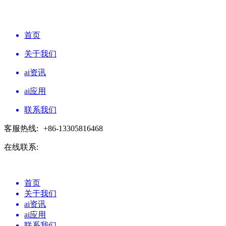
首页
关于我们
ai资讯
ai应用
联系我们
客服热线:
+86-13305816468
在线联系:
首页
关于我们
ai资讯
ai应用
联系我们