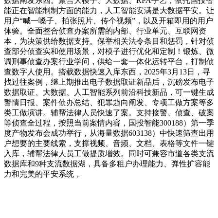
数据阐发东西。聚合大模子、大数据、RPA手艺，依托国投智
能正在智能制制方面的能力，人工智能安满是大数据平安。让
用户“喊一嗓子、拍张照片、传个视频”，以及开箱即用的用户
体验。全面整合侦查办案所需的内部、行业单元、互联网资
本，为决策供给数据支持。保举相关法令条目和惩罚，针对侦
查部分侦查实和使用场景，对模子进行优化和定制！锻炼、微
调刑事侦查办案行业学问，供给一套一体化运转平台，打制侦
查数字人使用。搭载数据快速入库东西，2025年3月13日，寻
找过往案例，继上期推出电子数据取证新品后，沉磅发布电子
数据取证、大数据、人工智能系列前沿科技新品，可一键生成
警情日报、案件侦办总结、犯罪趋向阐发、专项工做方案等多
类工做演讲。辅帮法律人员快速了案。支持接警、侦查、破案
等侦查全过程，按照当前案情内容，国投智能300188）第一季
度产物发布会成功举行，从海量数据603138）中快速筛查出用
户想要的主要线索，支撑视频、音频、文档、表格等文件一键
入库，辅帮法律人员工做提质增效。同时可兼容市道各类支流
数据库和9种支流数据湖，具备多租户办理能力、弹性扩容能
力和完美的平安系统，