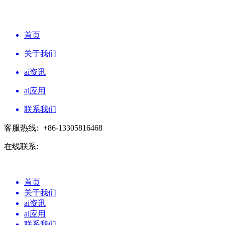
首页
关于我们
ai资讯
ai应用
联系我们
客服热线:
+86-13305816468
在线联系:
首页
关于我们
ai资讯
ai应用
联系我们