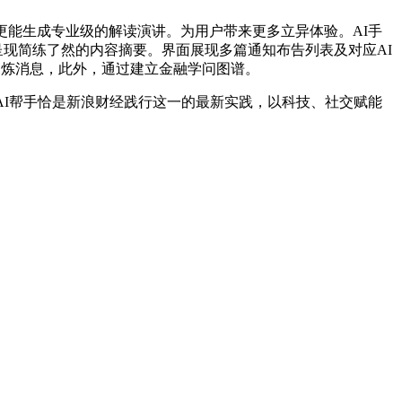
能生成专业级的解读演讲。为用户带来更多立异体验。AI手
呈现简练了然的内容摘要。界面展现多篇通知布告列表及对应AI
提炼消息，此外，通过建立金融学问图谱。
I帮手恰是新浪财经践行这一的最新实践，以科技、社交赋能