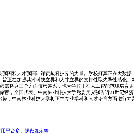
强国和人才强国计谋贡献科技界的力量。学校打算正在大数据、
。旨正在加强其对科技立异和人才立异的支持性取先导性感化。
们必需将这三个方面慎密连系，也为学校正在人工智能范畴培育更
储蓄，全国代表、中南林业科技大学党委吴义强告诉21世纪经
势，中南林业科技大学将正在专业学科和人才培育方面进行立异
使用平台多、操做复杂等