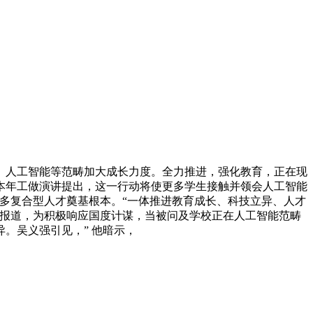
人工智能等范畴加大成长力度。全力推进，强化教育，正在现
本年工做演讲提出，这一行动将使更多学生接触并领会人工智能
多复合型人才奠基根本。“一体推进教育成长、科技立异、人才
济报道，为积极响应国度计谋，当被问及学校正在人工智能范畴
。吴义强引见，” 他暗示，