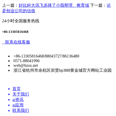
上一篇：
好比科大讯飞选择了小我帮理、教育域
下一篇：
论
是创业公司的估值
24小时全国服务热线
+86-13305816468
联系在线客服
+86-13305816468/88043727/86136480
0571-88041996
web@hzsx.net
浙江省杭州市余杭区崇贤hjc888黄金城官方网站工业园
首页
关于我们
ai资讯
ai应用
联系我们