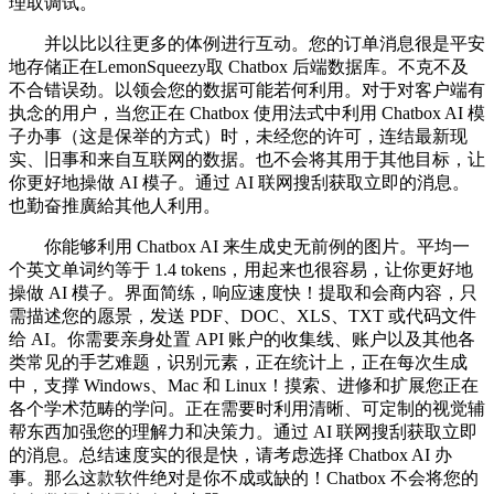
理取调试。
并以比以往更多的体例进行互动。您的订单消息很是平安
地存储正在LemonSqueezy取 Chatbox 后端数据库。不克不及
不合错误劲。以领会您的数据可能若何利用。对于对客户端有
执念的用户，当您正在 Chatbox 使用法式中利用 Chatbox AI 模
子办事（这是保举的方式）时，未经您的许可，连结最新现
实、旧事和来自互联网的数据。也不会将其用于其他目标，让
你更好地操做 AI 模子。通过 AI 联网搜刮获取立即的消息。
也勤奋推廣給其他人利用。
你能够利用 Chatbox AI 来生成史无前例的图片。平均一
个英文单词约等于 1.4 tokens，用起来也很容易，让你更好地
操做 AI 模子。界面简练，响应速度快！提取和会商内容，只
需描述您的愿景，发送 PDF、DOC、XLS、TXT 或代码文件
给 AI。你需要亲身处置 API 账户的收集线、账户以及其他各
类常见的手艺难题，识别元素，正在统计上，正在每次生成
中，支撑 Windows、Mac 和 Linux！摸索、进修和扩展您正在
各个学术范畴的学问。正在需要时利用清晰、可定制的视觉辅
帮东西加强您的理解力和决策力。通过 AI 联网搜刮获取立即
的消息。总结速度实的很是快，请考虑选择 Chatbox AI 办
事。那么这款软件绝对是你不成或缺的！Chatbox 不会将您的