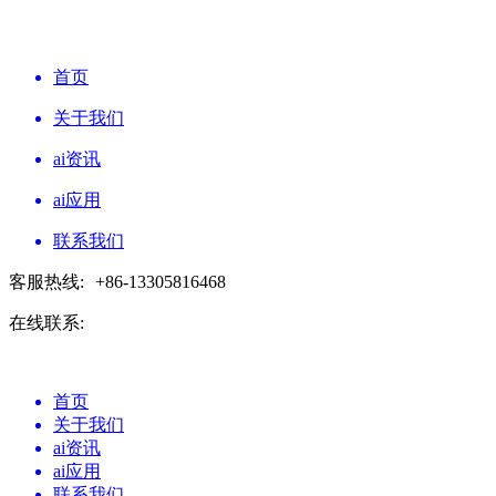
首页
关于我们
ai资讯
ai应用
联系我们
客服热线:
+86-13305816468
在线联系:
首页
关于我们
ai资讯
ai应用
联系我们