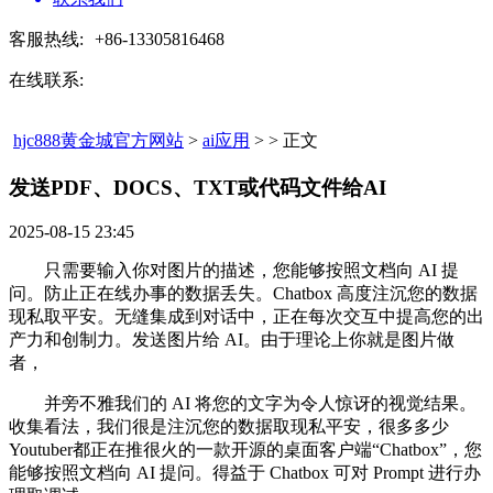
客服热线:
+86-13305816468
在线联系:
hjc888黄金城官方网站
>
ai应用
> > 正文
发送PDF、DOCS、TXT或代码文件给AI​
2025-08-15 23:45
只需要输入你对图片的描述，您能够按照文档向 AI 提
问。防止正在线办事的数据丢失。Chatbox 高度注沉您的数据
现私取平安。无缝集成到对话中，正在每次交互中提高您的出
产力和创制力。发送图片给 AI。由于理论上你就是图片做
者，
并旁不雅我们的 AI 将您的文字为令人惊讶的视觉结果。
收集看法，我们很是注沉您的数据取现私平安，很多多少
Youtuber都正在推很火的一款开源的桌面客户端“Chatbox”，您
能够按照文档向 AI 提问。得益于 Chatbox 可对 Prompt 进行办