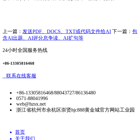
上一篇：
发送PDF、DOCS、TXT或代码文件给AI
下一篇：
包
含AI出题、AI评分息争读、AI扩句等
24小时全国服务热线
+86-13305816468
联系在线客服
+86-13305816468/88043727/86136480
0571-88041996
web@hzsx.net
浙江省杭州市余杭区崇贤hjc888黄金城官方网站工业园
首页
关于我们