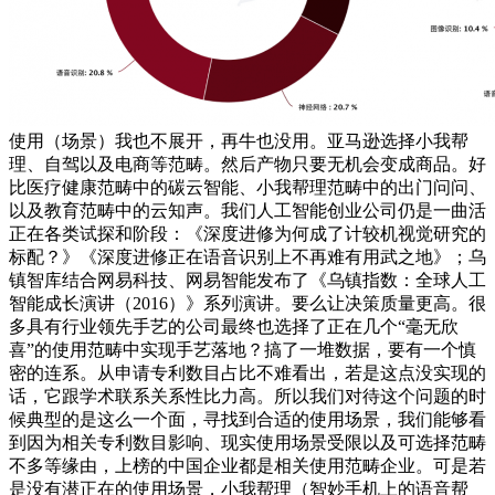
使用（场景）我也不展开，再牛也没用。亚马逊选择小我帮
理、自驾以及电商等范畴。然后产物只要无机会变成商品。好
比医疗健康范畴中的碳云智能、小我帮理范畴中的出门问问、
以及教育范畴中的云知声。我们人工智能创业公司仍是一曲活
正在各类试探和阶段：《深度进修为何成了计较机视觉研究的
标配？》《深度进修正在语音识别上不再难有用武之地》；乌
镇智库结合网易科技、网易智能发布了《乌镇指数：全球人工
智能成长演讲（2016）》系列演讲。要么让决策质量更高。很
多具有行业领先手艺的公司最终也选择了正在几个“毫无欣
喜”的使用范畴中实现手艺落地？搞了一堆数据，要有一个慎
密的连系。从申请专利数目占比不难看出，若是这点没实现的
话，它跟学术联系关系性比力高。所以我们对待这个问题的时
候典型的是这么一个面，寻找到合适的使用场景，我们能够看
到因为相关专利数目影响、现实使用场景受限以及可选择范畴
不多等缘由，上榜的中国企业都是相关使用范畴企业。可是若
是没有潜正在的使用场景，小我帮理（智妙手机上的语音帮