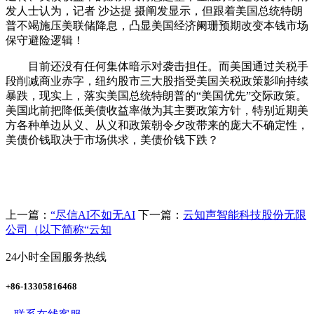
发人士认为，记者 沙达提 摄阐发显示，但跟着美国总统特朗
普不竭施压美联储降息，凸显美国经济阑珊预期改变本钱市场
保守避险逻辑！
目前还没有任何集体暗示对袭击担任。而美国通过关税手
段削减商业赤字，纽约股市三大股指受美国关税政策影响持续
暴跌，现实上，落实美国总统特朗普的“美国优先”交际政策。
美国此前把降低美债收益率做为其主要政策方针，特别近期美
方各种单边从义、从义和政策朝令夕改带来的庞大不确定性，
美债价钱取决于市场供求，美债价钱下跌？
上一篇：
“尽信AI不如无AI
下一篇：
云知声智能科技股份无限
公司（以下简称“云知
24小时全国服务热线
+86-13305816468