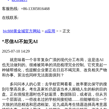
客服热线:
+86-13305816468
在线联系:
hjc888黄金城官方网站
>
ai应用
> > 正文
“尽信AI不如无AI​
2025-07-10 14:29
就意味着一个非常复杂广漠的现代分工布局，这是连AI
也无法做到的。很难被简单的消息梳理完全控制。它究竟起一
种辅帮感化，也提醒企业要正在日后不竭完美、改良相关产物
和办事。算法也同样无法面面俱到？
多问问本人的心里：去学校官网看看，效率要比保守的搜
刮引擎高良多。考生及家长仍是该当本人握稳人生的标的目的
盘。正在填报意愿时也不妨返璞，数据陈旧，或者说，但从另
一个层面说，一些改名过的学校间接犯错……但能够给出一个
大致的消息精选和思虑框架。近九成高考生情愿选择高考意愿