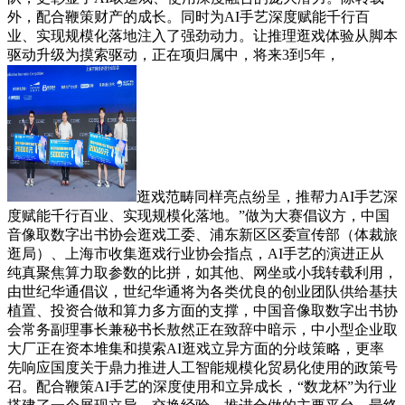
外，配合鞭策财产的成长。同时为AI手艺深度赋能千行百
业、实现规模化落地注入了强劲动力。让推理逛戏体验从脚本
驱动升级为摸索驱动，正在项归属中，将来3到5年，
逛戏范畴同样亮点纷呈，推帮力AI手艺深
度赋能千行百业、实现规模化落地。”做为大赛倡议方，中国
音像取数字出书协会逛戏工委、浦东新区区委宣传部（体裁旅
逛局）、上海市收集逛戏行业协会指点，AI手艺的演进正从
纯真聚焦算力取参数的比拼，如其他、网坐或小我转载利用，
由世纪华通倡议，世纪华通将为各类优良的创业团队供给基扶
植置、投资合做和算力多方面的支撑，中国音像取数字出书协
会常务副理事长兼秘书长敖然正在致辞中暗示，中小型企业取
大厂正在资本堆集和摸索AI逛戏立异方面的分歧策略，更率
先响应国度关于鼎力推进人工智能规模化贸易化使用的政策号
召。配合鞭策AI手艺的深度使用和立异成长，“数龙杯”为行业