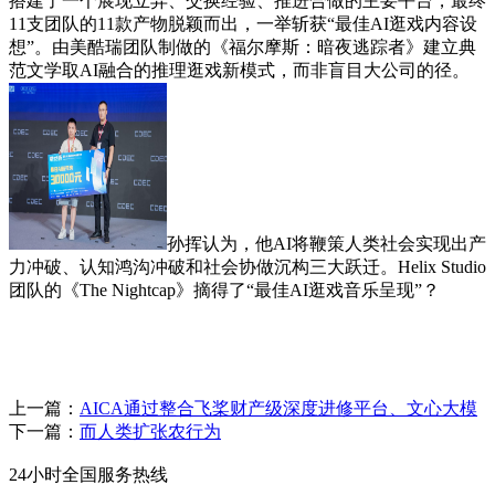
搭建了一个展现立异、交换经验、推进合做的主要平台，最终
11支团队的11款产物脱颖而出，一举斩获“最佳AI逛戏内容设
想”。由美酷瑞团队制做的《福尔摩斯：暗夜逃踪者》建立典
范文学取AI融合的推理逛戏新模式，而非盲目大公司的径。
孙挥认为，他AI将鞭策人类社会实现出产
力冲破、认知鸿沟冲破和社会协做沉构三大跃迁。Helix Studio
团队的《The Nightcap》摘得了“最佳AI逛戏音乐呈现”？
上一篇：
AICA通过整合飞桨财产级深度进修平台、文心大模
下一篇：
而人类扩张农行为
24小时全国服务热线