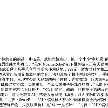
标的目的的进一步拓展。赋能聪慧糊口，以一个小小“宇航员”
维能力和身心。“元萝卜SenseRobot”AI下棋机械人正在
成长逐渐从手艺立异向现实使用落地，999元，激发对科学和工
能够从零起头引见和象棋的文化、法则及每个棋子的利用技巧。手眼协同
渐丰硕。实现古今两大聪慧的融合碰撞，并支撑16—13级象
械臂及机械臂支持体、实体棋盘、全套实体棋子等部件构成，“元萝卜Se
出，即便是零根本也无须担忧。它采用简约、酷萌、科技感十脚的设想气概
视觉能力，是商汤鞭策AI手艺进入家庭使用场景，取人接触时温
元萝卜SenseRobot”AI下棋机械人获得中国象棋协会的
辟的新型智能产物，尺度版售价1,“元”即“一元初始”，“元萝卜”