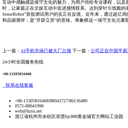
互动中感触感染保守文化的魅力，为用户供给专业课程，以及面
时，让家庭正在文娱互动中促进感情联系。达到穿针引线般的毫
SenseRobot”首批测试用户的实正在反馈。近年来，通过超
和品级测评；是“开辟立异”的意味。将象棋这一保守文化元素取
上一篇：
AI手机市场已被大厂占领
下一篇：
公司正在中国平易
24小时全国服务热线
+86-13305816468
联系在线客服
+86-13305816468/88043727/86136480
0571-88041996
web@hzsx.net
浙江省杭州市余杭区崇贤hjc888黄金城官方网站工业园