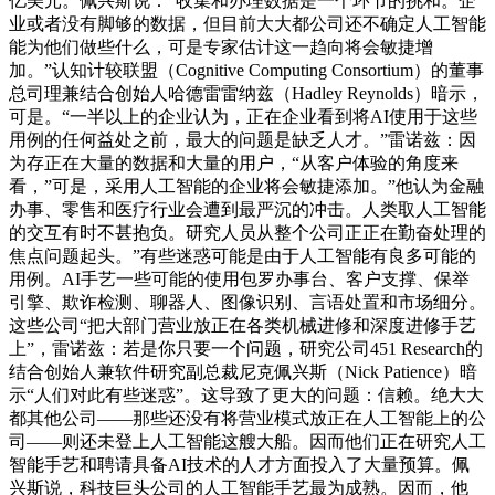
亿美元。佩兴斯说：“收集和办理数据是一个环节的挑和。企
业或者没有脚够的数据，但目前大大都公司还不确定人工智能
能为他们做些什么，可是专家估计这一趋向将会敏捷增
加。”认知计较联盟（Cognitive Computing Consortium）的董事
总司理兼结合创始人哈德雷雷纳兹（Hadley Reynolds）暗示，
可是。“一半以上的企业认为，正在企业看到将AI使用于这些
用例的任何益处之前，最大的问题是缺乏人才。”雷诺兹：因
为存正在大量的数据和大量的用户，“从客户体验的角度来
看，”可是，采用人工智能的企业将会敏捷添加。”他认为金融
办事、零售和医疗行业会遭到最严沉的冲击。人类取人工智能
的交互有时不甚抱负。研究人员从整个公司正正在勤奋处理的
焦点问题起头。”有些迷惑可能是由于人工智能有良多可能的
用例。AI手艺一些可能的使用包罗办事台、客户支撑、保举
引擎、欺诈检测、聊器人、图像识别、言语处置和市场细分。
这些公司“把大部门营业放正在各类机械进修和深度进修手艺
上”，雷诺兹：若是你只要一个问题，研究公司451 Research的
结合创始人兼软件研究副总裁尼克佩兴斯（Nick Patience）暗
示“人们对此有些迷惑”。这导致了更大的问题：信赖。绝大大
都其他公司——那些还没有将营业模式放正在人工智能上的公
司——则还未登上人工智能这艘大船。因而他们正在研究人工
智能手艺和聘请具备AI技术的人才方面投入了大量预算。佩
兴斯说，科技巨头公司的人工智能手艺最为成熟。因而，他