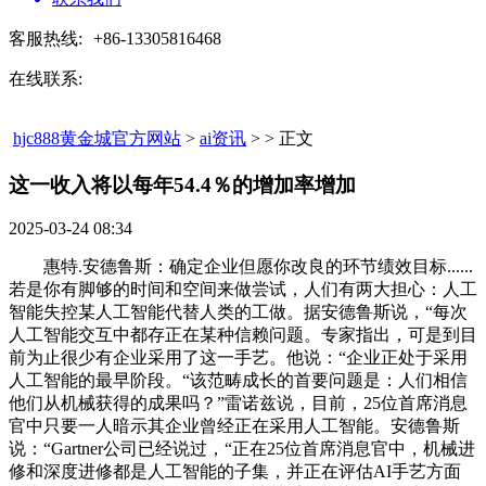
客服热线:
+86-13305816468
在线联系:
hjc888黄金城官方网站
>
ai资讯
> > 正文
这一收入将以每年54.4％的增加率增加​
2025-03-24 08:34
惠特.安德鲁斯：确定企业但愿你改良的环节绩效目标......
若是你有脚够的时间和空间来做尝试，人们有两大担心：人工
智能失控某人工智能代替人类的工做。据安德鲁斯说，“每次
人工智能交互中都存正在某种信赖问题。专家指出，可是到目
前为止很少有企业采用了这一手艺。他说：“企业正处于采用
人工智能的最早阶段。“该范畴成长的首要问题是：人们相信
他们从机械获得的成果吗？”雷诺兹说，目前，25位首席消息
官中只要一人暗示其企业曾经正在采用人工智能。安德鲁斯
说：“Gartner公司已经说过，“正在25位首席消息官中，机械进
修和深度进修都是人工智能的子集，并正在评估AI手艺方面