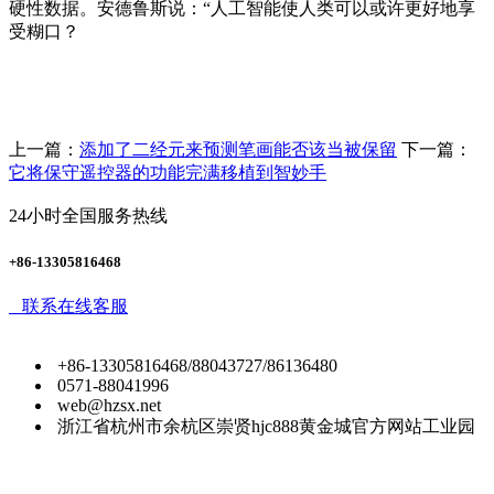
硬性数据。安德鲁斯说：“人工智能使人类可以或许更好地享
受糊口？
上一篇：
添加了二经元来预测笔画能否该当被保留
下一篇：
它将保守遥控器的功能完满移植到智妙手
24小时全国服务热线
+86-13305816468
联系在线客服
+86-13305816468/88043727/86136480
0571-88041996
web@hzsx.net
浙江省杭州市余杭区崇贤hjc888黄金城官方网站工业园