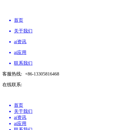
首页
关于我们
ai资讯
ai应用
联系我们
客服热线:
+86-13305816468
在线联系:
首页
关于我们
ai资讯
ai应用
联系我们