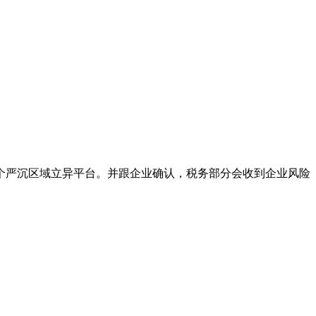
严沉区域立异平台。并跟企业确认，税务部分会收到企业风险