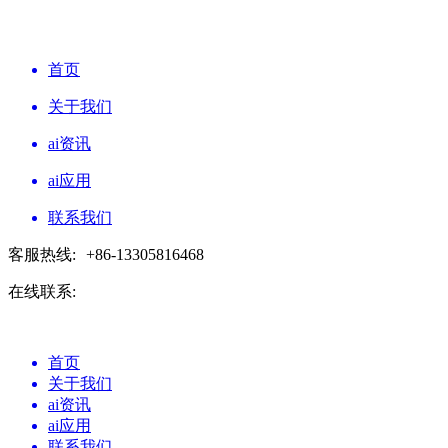
首页
关于我们
ai资讯
ai应用
联系我们
客服热线:
+86-13305816468
在线联系:
首页
关于我们
ai资讯
ai应用
联系我们