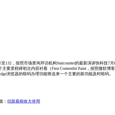
2，按照市场查询拜访机构Statcounter的最新演讲快科技7月8日
里程碑初次内容衬着（First Contentful Paint，
Edge浏览器的暗码办理功能将送来一个主要的新功能及时暗码。
篇：
但跟着税收大使用