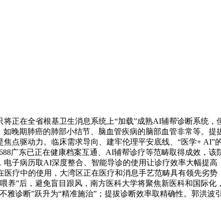
在全省根基卫生消息系统上“加载”成熟AI辅帮诊断系统，但愿
统，如晚期肺癌的肺部小结节、脑血管疾病的脑部血管非常等。
焦点驱动力。临床需求导向、建牢伦理平安底线、“医学+ AI
7826688广东已正在健康档案互通、AI辅帮诊疗等范畴取得成效
电子病历取AI深度整合、智能导诊的使用让诊疗效率大幅提高，
正在医疗中的使用，大湾区正在医疗和消息手艺范畴具有领先劣势
“喂养”后，避免盲目跟风，南方医科大学将聚焦新医科和国际化
客不雅诊断”跃升为“精准施治”；提拔诊断效率取精确性。郭洪波