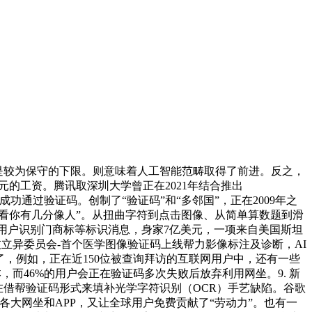
是较为保守的下限。则意味着人工智能范畴取得了前进。反之，
元的工资。腾讯取深圳大学曾正在2021年结合推出
功通过验证码。创制了“验证码”和“多邻国”，正在2009年之
“看你有几分像人”。从扭曲字符到点击图像、从简单算数题到滑
。让用户识别门商标等标识消息，身家7亿美元，一项来自美国斯坦
技立异委员会-首个医学图像验证码上线帮力影像标注及诊断，AI
对了，例如，正在近150位被查询拜访的互联网用户中，还有一些
而46%的用户会正在验证码多次失败后放弃利用网坐。9. 新
正在借帮验证码形式来填补光学字符识别（OCR）手艺缺陷。谷歌
各大网坐和APP，又让全球用户免费贡献了“劳动力”。也有一