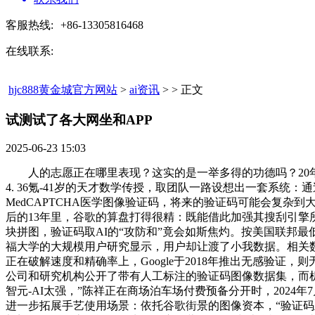
客服热线:
+86-13305816468
在线联系:
hjc888黄金城官方网站
>
ai资讯
> > 正文
试测试了各大网坐和APP​
2025-06-23 15:03
人的志愿正在哪里表现？这实的是一举多得的功德吗？20年
4. 36氪-41岁的天才数学传授，取团队一路设想出一套系统
MedCAPTCHA医学图像验证码，将来的验证码可能会复杂到
后的13年里，谷歌的算盘打得很精：既能借此加强其搜刮引擎
块拼图，验证码取AI的“攻防和”竟会如斯焦灼。按美国联邦最
福大学的大规模用户研究显示，用户却让渡了小我数据。相关数据
正在破解速度和精确率上，Google于2018年推出无感验
公司和研究机构公开了带有人工标注的验证码图像数据集，而机械
智元-AI太强，”陈祥正在商场泊车场付费预备分开时，202
进一步拓展手艺使用场景：依托谷歌街景的图像资本，“验证码里