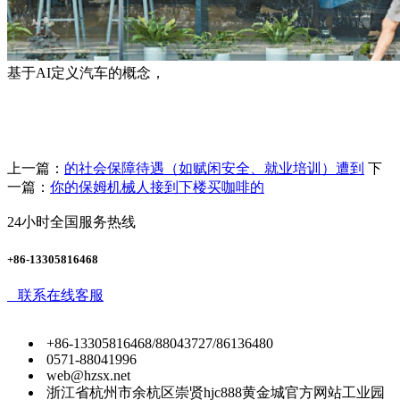
基于AI定义汽车的概念，
上一篇：
的社会保障待遇（如赋闲安全、就业培训）遭到
下
一篇：
你的保姆机械人接到下楼买咖啡的
24小时全国服务热线
+86-13305816468
联系在线客服
+86-13305816468/88043727/86136480
0571-88041996
web@hzsx.net
浙江省杭州市余杭区崇贤hjc888黄金城官方网站工业园