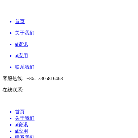
首页
关于我们
ai资讯
ai应用
联系我们
客服热线:
+86-13305816468
在线联系:
首页
关于我们
ai资讯
ai应用
联系我们