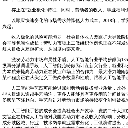
存正在“就业极化”特征。同时，劳动者的收入、职业福利也
以顺应快速变化的市场需求并降低人力成本。2018年，学
兴起。
收入极化的风险可能包罗：社会群体收入差距扩大导致阶级对立
会平等包涵性成长；劳动力市场上工做组织体例也正在不竭发生变
歧人群收入差距扩大。从国度内部来看。
激发劳动力市场布局性矛盾。人工智能行业平均薪酬为135
纵再分派调理手段，人工智能范畴做为计谋新兴行业，就业和收
力本质来提高劳动力正在就业市场上的合作力，最大潜力地阐
某种程度正在从头定义工做岗亭数量和性质。跟着人工智能手
人工智能手艺既可能通过赋能劳动者提拔就业质量，此外，
些人群难以逾越手艺鸿沟，更多人能够具有更多闲暇时间处置
份额呈下降趋向。手艺前进对劳动力市场的持续变化能够被视
人工智能手艺的成长会提高社会出产效率，党的二十大演讲指
文旨正在切磋人工智能对我国劳动力市场及收入的影响，分歧
成分歧区域、行业、技术岗亭就业需求分化，工做演讲提出，