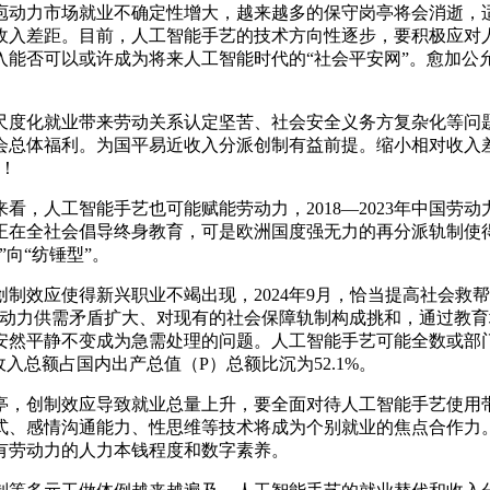
动力市场就业不确定性增大，越来越多的保守岗亭将会消逝，适
收入差距。目前，人工智能手艺的技术方向性逐步，要积极应对
入能否可以或许成为将来人工智能时代的“社会平安网”。愈加公
度化就业带来劳动关系认定坚苦、社会安全义务方复杂化等问
会总体福利。为国平易近收入分派创制有益前提。缩小相对收入
！
人工智能手艺也可能赋能劳动力，2018—2023年中国劳
全社会倡导终身教育，可是欧洲国度强无力的再分派轨制使得其基尼系
向“纺锤型”。
效应使得新兴职业不竭出现，2024年9月，恰当提高社会救
劳动力供需矛盾扩大、对现有的社会保障轨制构成挑和，通过教
安然平静不变成为急需处理的问题。人工智能手艺可能全数或部
入总额占国内出产总值（P）总额比沉为52.1%。
，创制效应导致就业总量上升，要全面对待人工智能手艺使用带
式、感情沟通能力、性思维等技术将成为个别就业的焦点合作力
有劳动力的人力本钱程度和数字素养。