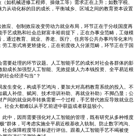
位（如机械进修工程师、操做工等）需求正在上升；如数字税、
脑力从动化标的目的成长，平衡城乡、区域之间的教育资本设置
出效应、创制效应改变劳动力就业布局，环节正在于分歧国度再
能手艺成熟和社会总财富丰裕前提下，正在办事业范畴，工做模
看，通过教育、就业、养老、医疗、住房等公共办事均等化来均
；劳工形式将更矫捷化，正在初度收入分派范畴，环节正在于国
需要处理的环节议题。人工智能手艺的成长对社会各群体的影
激励成长加强型人工智能、无效提拔人力本钱投资、全平易近根
的社会经济勾当”？
发生变化，构成手艺鸿沟，要加大对高档教育系统的投入。不
如裁人补偿、赋闲、技术培训补助、再就业补助）不脚凸显；公
财产间的就业岗亭转换需要一个过程，手艺替代效应导致就业总
缚。社会大都难以从手艺前进中获益或者获益较小。
此中，因而需要强化对人工智能的管理，既有研究从多种维度
极”群体，可考虑实施全平易近根基收入轨制。防止数字鸿沟、
、社会保障程度等目标进行评估。跟着人工智能手艺不竭被使