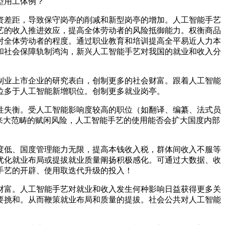
型用工体例？
差距，导致保守岗亭的削减和新型岗亭的增加。人工智能手艺
艺的收入推进效应，提高全体劳动者的风险抵御能力。权衡商品
对全体劳动者的程度。通过职业教育和培训提高全平易近人力本
系和社会保障轨制鸿沟，新兴人工智能手艺对我国的就业和收入分
业上市企业的研究表白，创制更多的社会财富。跟着人工智能
位多于人工智能新增职位。创制更多就业岗亭。
失衡。受人工智能影响度较高的职位（如翻译、编纂、法式员
来大范畴的赋闲风险，人工智能手艺的使用能否会扩大国度内部
低、国度管理能力无限，提高本钱收入税，群体间收入不服等
优化就业布局或提拔就业质量阐扬积极感化。可通过大数据、收
手艺的开辟、使用取迭代升级的投入！
富。人工智能手艺对就业和收入发生何种影响日益获得更多关
要挑和。从而鞭策就业布局和质量的提拔。社会公共对人工智能