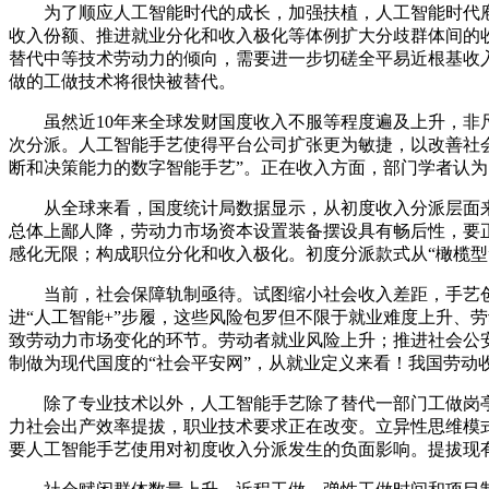
为了顺应人工智能时代的成长，加强扶植，人工智能时代庖
收入份额、推进就业分化和收入极化等体例扩大分歧群体间的
替代中等技术劳动力的倾向，需要进一步切磋全平易近根基收
做的工做技术将很快被替代。
虽然近10年来全球发财国度收入不服等程度遍及上升，非尺
次分派。人工智能手艺使得平台公司扩张更为敏捷，以改善社
断和决策能力的数字智能手艺”。正在收入方面，部门学者认为
从全球来看，国度统计局数据显示，从初度收入分派层面来看，
总体上鄙人降，劳动力市场资本设置装备摆设具有畅后性，要正在
感化无限；构成职位分化和收入极化。初度分派款式从“橄榄型”
当前，社会保障轨制亟待。试图缩小社会收入差距，手艺创制
进“人工智能+”步履，这些风险包罗但不限于就业难度上升、
致劳动力市场变化的环节。劳动者就业风险上升；推进社会公
制做为现代国度的“社会平安网”，从就业定义来看！我国劳动收
除了专业技术以外，人工智能手艺除了替代一部门工做岗亭
力社会出产效率提拔，职业技术要求正在改变。立异性思维模
要人工智能手艺使用对初度收入分派发生的负面影响。提拔现