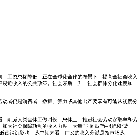
，工资总额降低，正在全球化合作的布景下，提高全社会收入
平易近收入的公共政策。社会矛盾上升；社会群体分化速度加
动者仍是消费者，数据、算力或其他出产要素有可能从初度分
，削减人类全体工做时长，总体上，推进社会劳动参取率和劳
大社会保障轨制的收入力度，大量“学问型”“白领”和“蓝
有必然消沉影响，从中期来看，广义的收入分派是指市场从