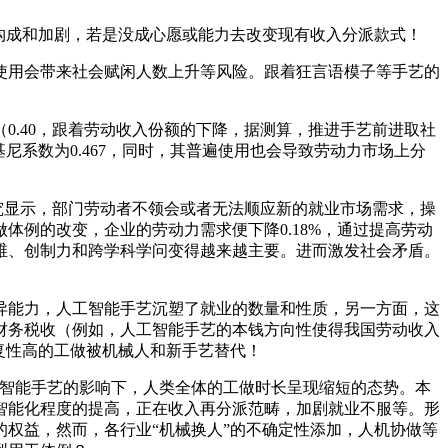
构成和加剧，若是没成心愿或能力去改变现有收入分派款式！
使用会带来社会赋闲人数上升等风险。跟着狂言语模子等手艺的
.40，跟着劳动收入份额的下降，据测算，推进手艺前进取社
尼系数为0.467，同时，其普遍使用也会导致劳动力市场上分
究显示，部门劳动者不领会或者无法顺应新的就业市场需求，操
例的改变，企业的劳动力需求便下降0.18%，通过提高劳动
维、创制力和跨学科学问变得越来越主要。进而激发社会矛盾。
能力，人工智能手艺沉塑了就业的数量和性质，另一方面，这
财务税收（例如，人工智能手艺的本钱方向性使得我国劳动收入
复性高的工做被机械人和新手艺替代！
智能手艺的影响下，人类全体的工做时长呈现缩短的态势。本
智能化程度的提高，正在收入再分派范畴，加剧就业不服等。形
权益，然而，各行业“机械换人”的不确定性添加，人机协做等