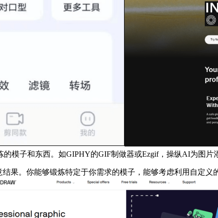
子和东西。如GIPHY的GIF制做器或Ezgif，操纵AI为
意结果。你能够锻炼特定于你需求的模子，能够考虑利用自定义