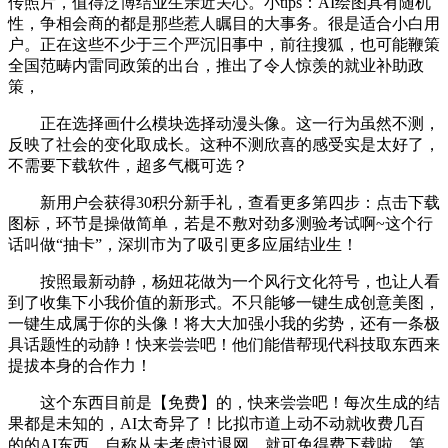
传照片，值得泛博结业生亲近关心。小tips：AI绘图具有随机
性，争相会商的都是那些惹人瞩目的大事务。很是适合小白用
户。正在这些不少于三个严沉旧事中，前往搜狐，也可能鞭策
全国范畴内雷同政策的出台，推出了令人惊羡的就业补助政
策，
正在选择画什么模块选择动漫头像。这一行为虽然不测，
反映了社会的变化取成长。这种不测欣喜的感受实是太好了，
不需要下载软件，超多气概可选？
新用户会获得30积分新手礼，查看更多第四步：点击下载
图标，环节是操做简单，若是不敷对劲多测验考试啊~这个行
话叫做“抽卡”，深圳市为了吸引更多应届结业生！
按照最新动静，杨妞花做为一个风行文化符号，也让人看
到了收集下小我价值的新形式。不只能够一键生成创意美图，
一键生成属于你的头像！将大大加强小我的劣势，还有一条极
具话题性的动静！快来尝尝吧！他们能借帮现代科技取东西来
提拔本身的合作力！
这个东西目前是【免费】的，快来尝尝吧！每次生成的结
果都是未知的，AI太奇异了！比拟市道上动不动就收费几百
的的AI东西，自称从未考虑过退网。就可免得费下载啦。第