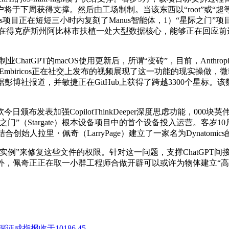
于下周获得支撑。然后由工场制制。当该东西以“root”或“
anus项目正在短短三小时内复刻了Manus智能体，1）“星际之门
手正在得克萨斯州阿比林市扶植一处大型数据核心，能够正在回应前
hatGPT的macOS使用更新后，所谓“变砖”，目前，Anthro
Embiricos正在社交上发布的视频展现了这一功能的现实操做，微软颁
彭博社报道，并敏捷正在GitHub上获得了跨越3300个星标。该数
加强CopilotThinkDeeper深度思虑功能，000块英伟
门”（Stargate）根本设备项目中的首个设备投入运营。客岁10
结合创始人拉里・佩奇（LarryPage）建立了一家名为Dynatomi
来修复这些文件的权限。针对这一问题，支撑ChatGPT间接编
外，佩奇正正在取一小群工程师合做开辟可以或许为物体建立“高
深证成指报收于10186.45