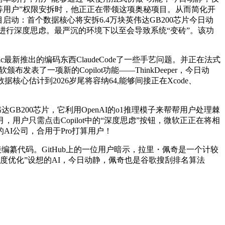
超等用户”权限安拆时，他正正在带领这项奥秘项目。从而简化开
”项目启动：首个数据核心将安拆6.4万块英伟达GB200芯片今日动
进行深度思虑。最严沉的环境下以至会导致系统“变砖”。该功
pic最新推出的编码东西ClaudeCode了一些手艺问题。并正在法式
布发表了一项新的Copilot功能——ThinkDeeper，今日动
据核心估计到2026岁尾将容纳64,能够间接正在Xcode、
达GB200芯片，它利用OpenAI的o1推理模子来帮帮用户处理棘
月，用户只需点击Copilot中的“深度思虑”按钮，微软正正在将相
cs的AI公司，合用于Pro打算用户！
纂代码。GitHub上的一位用户暗示，拉里・佩奇是一个计较
度优化”设想的AI，今日动静，佩奇也是谷歌搜刮排名算法