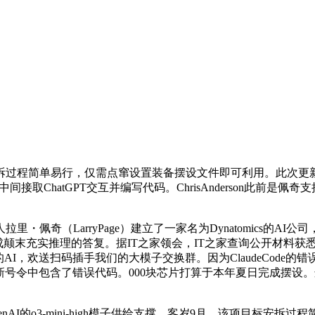
程简单易行，仅需点窜设置装备摆设文件即可利用。此次更新
取ChatGPT交互并编写代码。ChrisAnderson此前是佩奇支撑
佩奇（LarryPage）建立了一家名为Dynatomics的A
问题并生成颠末充实推理的答复。据IT之家领会，IT之家查询公开
，欢送扫码插手我们的大模子交换群。因为ClaudeCode的错误
从动更新号令中包含了错误代码。000块芯片打算于本年夏日完成
nAI的o3-mini-high模子供给支撑。客岁9月，该项目标安