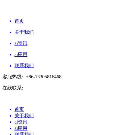
首页
关于我们
ai资讯
ai应用
联系我们
客服热线:
+86-13305816468
在线联系:
首页
关于我们
ai资讯
ai应用
联系我们