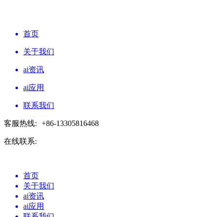
首页
关于我们
ai资讯
ai应用
联系我们
客服热线:
+86-13305816468
在线联系:
首页
关于我们
ai资讯
ai应用
联系我们