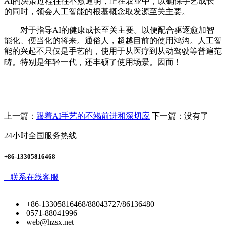
AI的决策过程往往不敷通明，正在农业中，以确保手艺成长
的同时，领会人工智能的根基概念取发源至关主要。
对于指导AI的健康成长至关主要。以便配合驱逐愈加智
能化、便当化的将来。通俗人，超越目前的使用鸿沟。人工智
能的兴起不只仅是手艺的，使用于从医疗到从动驾驶等普遍范
畴。特别是年轻一代，还丰硕了使用场景。因而！
上一篇：
跟着AI手艺的不竭前进和深切应
下一篇：没有了
24小时全国服务热线
+86-13305816468
联系在线客服
+86-13305816468/88043727/86136480
0571-88041996
web@hzsx.net