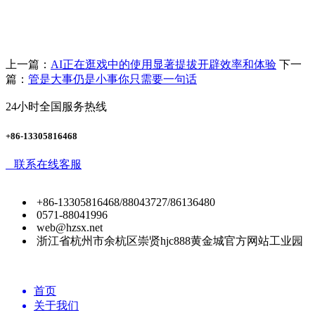
上一篇：
AI正在逛戏中的使用显著提拔开辟效率和体验
下一
篇：
管是大事仍是小事你只需要一句话
24小时全国服务热线
+86-13305816468
联系在线客服
+86-13305816468/88043727/86136480
0571-88041996
web@hzsx.net
浙江省杭州市余杭区崇贤hjc888黄金城官方网站工业园
首页
关于我们