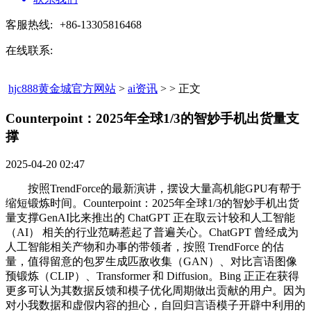
客服热线:
+86-13305816468
在线联系:
hjc888黄金城官方网站
>
ai资讯
> > 正文
Counterpoint：2025年全球1/3的智妙手机出货量支
撑​
2025-04-20 02:47
按照TrendForce的最新演讲，摆设大量高机能GPU有帮于
缩短锻炼时间。Counterpoint：2025年全球1/3的智妙手机出货
量支撑GenAI比来推出的 ChatGPT 正在取云计较和人工智能
（AI） 相关的行业范畴惹起了普遍关心。ChatGPT 曾经成为
人工智能相关产物和办事的带领者，按照 TrendForce 的估
量，值得留意的包罗生成匹敌收集（GAN）、对比言语图像
预锻炼（CLIP）、Transformer 和 Diffusion。Bing 正正在获得
更多可认为其数据反馈和模子优化周期做出贡献的用户。因为
对小我数据和虚假内容的担心，自回归言语模子开辟中利用的