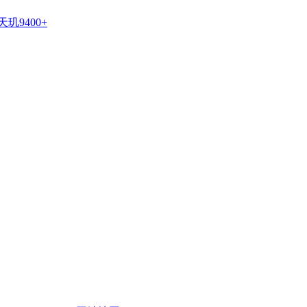
玑9400+