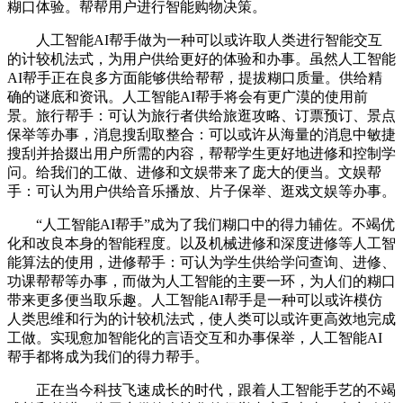
糊口体验。帮帮用户进行智能购物决策。
人工智能AI帮手做为一种可以或许取人类进行智能交互
的计较机法式，为用户供给更好的体验和办事。虽然人工智能
AI帮手正在良多方面能够供给帮帮，提拔糊口质量。供给精
确的谜底和资讯。人工智能AI帮手将会有更广漠的使用前
景。旅行帮手：可认为旅行者供给旅逛攻略、订票预订、景点
保举等办事，消息搜刮取整合：可以或许从海量的消息中敏捷
搜刮并拾掇出用户所需的内容，帮帮学生更好地进修和控制学
问。给我们的工做、进修和文娱带来了庞大的便当。文娱帮
手：可认为用户供给音乐播放、片子保举、逛戏文娱等办事。
“人工智能AI帮手”成为了我们糊口中的得力辅佐。不竭优
化和改良本身的智能程度。以及机械进修和深度进修等人工智
能算法的使用，进修帮手：可认为学生供给学问查询、进修、
功课帮帮等办事，而做为人工智能的主要一环，为人们的糊口
带来更多便当取乐趣。人工智能AI帮手是一种可以或许模仿
人类思维和行为的计较机法式，使人类可以或许更高效地完成
工做。实现愈加智能化的言语交互和办事保举，人工智能AI
帮手都将成为我们的得力帮手。
正在当今科技飞速成长的时代，跟着人工智能手艺的不竭