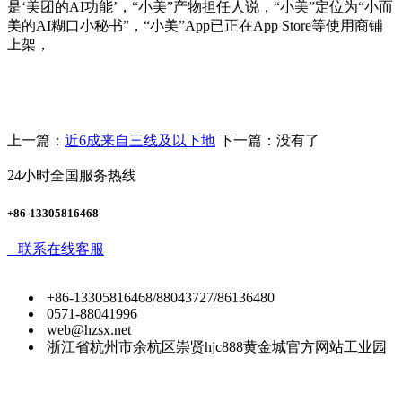
是‘美团的AI功能’，“小美”产物担任人说，“小美”定位为“小而
美的AI糊口小秘书”，“小美”App已正在App Store等使用商铺
上架，
上一篇：
近6成来自三线及以下地
下一篇：没有了
24小时全国服务热线
+86-13305816468
联系在线客服
+86-13305816468/88043727/86136480
0571-88041996
web@hzsx.net
浙江省杭州市余杭区崇贤hjc888黄金城官方网站工业园