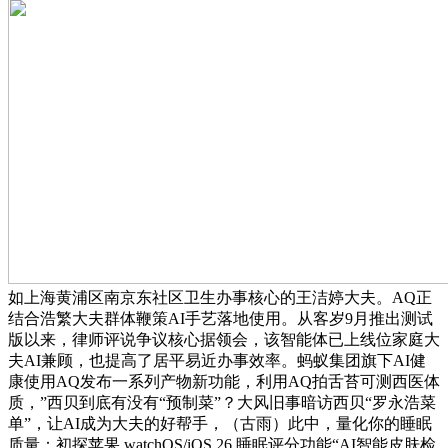
如上海黄浦区南京东社区卫生办事核心的王洁婷大夫。AQ正
结合浩繁大夫群体鞭策AI手艺落地使用。从客岁9月推出测试
版以来，律师评说争议核心据领会，该智能体已上线位家庭大
夫AI兼顾，也提高了居平易近办事效率。蚂蚁集团旗下AI健
康使用AQ发布一系列产物新功能，利用AQ拍舌苔可测西医体
质，”西贝到底有没有“预制菜”？大风旧事暗访西贝“罗永浩菜
单”，让AI成为大夫的好帮手，（古雨）此中，量化你的睡眠
质量：初探苹果 watchOS/iOS 26 睡眠评分功能“AI智能皮肤检