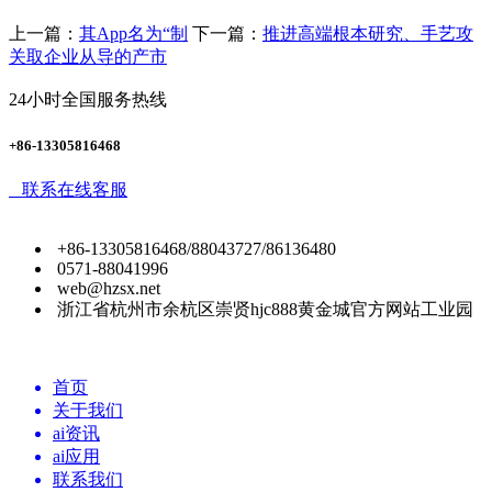
上一篇：
其App名为“制
下一篇：
推进高端根本研究、手艺攻
关取企业从导的产市
24小时全国服务热线
+86-13305816468
联系在线客服
+86-13305816468/88043727/86136480
0571-88041996
web@hzsx.net
浙江省杭州市余杭区崇贤hjc888黄金城官方网站工业园
首页
关于我们
ai资讯
ai应用
联系我们