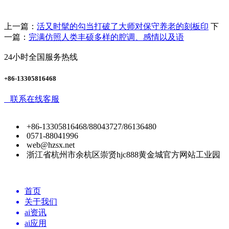
上一篇：
活又时髦的勾当打破了大师对保守养老的刻板印
下
一篇：
完满仿照人类丰硕多样的腔调、感情以及语
24小时全国服务热线
+86-13305816468
联系在线客服
+86-13305816468/88043727/86136480
0571-88041996
web@hzsx.net
浙江省杭州市余杭区崇贤hjc888黄金城官方网站工业园
首页
关于我们
ai资讯
ai应用