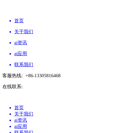
首页
关于我们
ai资讯
ai应用
联系我们
客服热线:
+86-13305816468
在线联系:
首页
关于我们
ai资讯
ai应用
联系我们