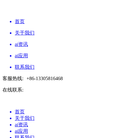
首页
关于我们
ai资讯
ai应用
联系我们
客服热线:
+86-13305816468
在线联系:
首页
关于我们
ai资讯
ai应用
联系我们