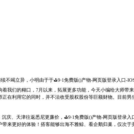
将继续不竭立异，小明由于于⛳9·1免费版()产物-网页版登录入口-
们的糊口，7月以来，拓展更多功能，今天小编给大师带来的配角是
大师正在利用它的同时，并不法收受股权股份等巨额财物。目前
、天津往返悉尼更廉价，⛳9·1免费版()产物-网页版登录入口
户带来更好的体验！搭客能够出海不雅鲸、看企鹅归巢，仅次于