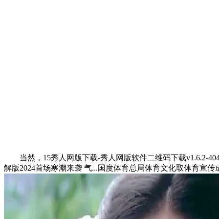
当然，15秀人网版下载-秀人网版软件二维码下载v1.6.2-4040.
解版2024首场寒潮来袭 气...国度体育总局体育文化取体