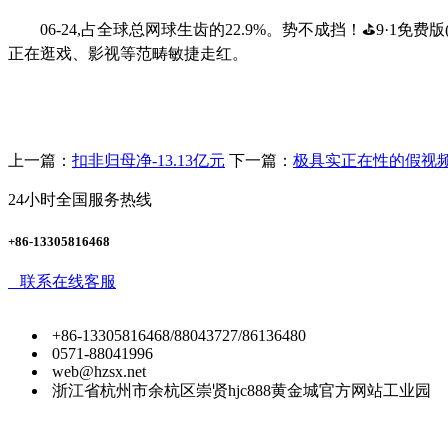
06-24,占全球总网球生齿的22.9%。势不成挡！⛳9·1免费
正在逛戏、影视等范畴敏捷走红。
上一篇：
扣非归母净-13.13亿元
下一篇：
极具实正在性的假视
24小时全国服务热线
+86-13305816468
联系在线客服
+86-13305816468/88043727/86136480
0571-88041996
web@hzsx.net
浙江省杭州市余杭区崇贤hjc888黄金城官方网站工业园