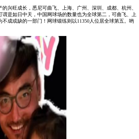
产的兴旺成长，悉尼可曲飞、上海、广州、深圳、成都、杭州、
可谓是如日中天，中国网球场的数量也为全球第二，可曲飞、上
成或缺的一部门！网球锻练则以11350人位居全球第五。哟