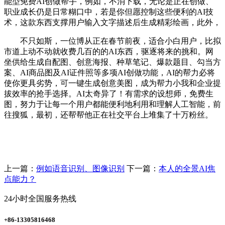
能型免费AI创做帮手，例如，不消下载，无论是正在创做、
职业成长仍是日常糊口中，若是你但愿控制这些便利的AI技
术，这款东西支撑用户输入文字描述后生成精彩绘画，此外，
不只如斯，一位博从正在春节前夜，适合小白用户，比拟
市道上动不动就收费几百的的AI东西，驱逐将来的挑和。网
坐供给生成自配图、创意海报、种草笔记、爆款题目、勾当方
案、AI商品图及AI证件照等多项AI创做功能，AI的帮力必将
使你更具劣势，可一键生成创意美图，成为帮力小我和企业提
拔效率的抢手选择。AI太奇异了！有需求的设想师，免费生
图，努力于让每一个用户都能便利地利用和理解人工智能，前
往搜狐，最初，还帮帮他正在社交平台上堆集了十万粉丝。
上一篇：
例如语音识别、图像识别
下一篇：
本人的全景AI焦
点能力？
24小时全国服务热线
+86-13305816468