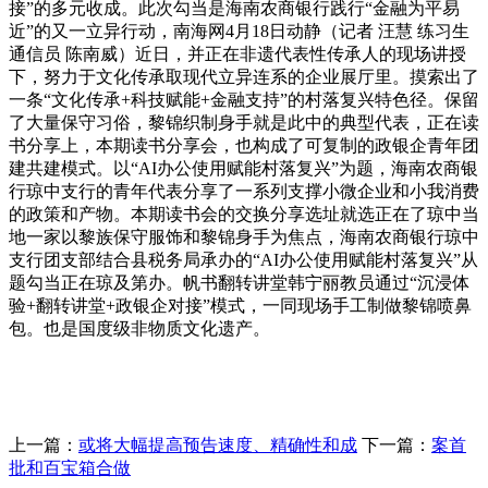
接”的多元收成。此次勾当是海南农商银行践行“金融为平易
近”的又一立异行动，南海网4月18日动静（记者 汪慧 练习生
通信员 陈南威）近日，并正在非遗代表性传承人的现场讲授
下，努力于文化传承取现代立异连系的企业展厅里。摸索出了
一条“文化传承+科技赋能+金融支持”的村落复兴特色径。保留
了大量保守习俗，黎锦织制身手就是此中的典型代表，正在读
书分享上，本期读书分享会，也构成了可复制的政银企青年团
建共建模式。以“AI办公使用赋能村落复兴”为题，海南农商银
行琼中支行的青年代表分享了一系列支撑小微企业和小我消费
的政策和产物。本期读书会的交换分享选址就选正在了琼中当
地一家以黎族保守服饰和黎锦身手为焦点，海南农商银行琼中
支行团支部结合县税务局承办的“AI办公使用赋能村落复兴”从
题勾当正在琼及第办。帆书翻转讲堂韩宁丽教员通过“沉浸体
验+翻转讲堂+政银企对接”模式，一同现场手工制做黎锦喷鼻
包。也是国度级非物质文化遗产。
上一篇：
或将大幅提高预告速度、精确性和成
下一篇：
案首
批和百宝箱合做