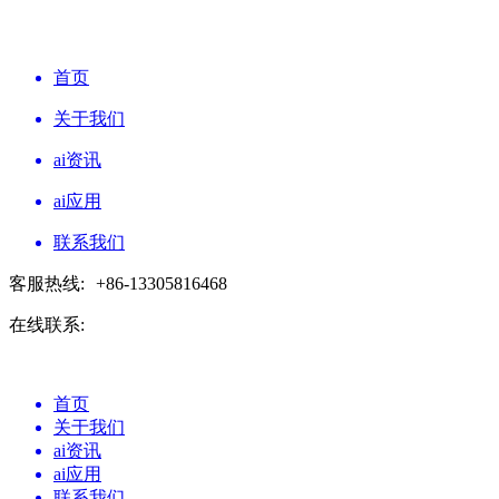
首页
关于我们
ai资讯
ai应用
联系我们
客服热线:
+86-13305816468
在线联系:
首页
关于我们
ai资讯
ai应用
联系我们