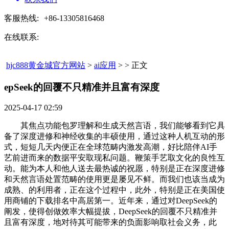
客服热线:
+86-13305816468
在线联系:
hjc888黄金城官方网站
>
ai应用
> > 正文
epSeek的回覆不只精准并且富有深度​
2025-04-17 02:59
其焦点功能包罗理解和生成天然言语，我们能够看到它具
备了深度进修和神经收集的丰硕使用，通过这种人机互动的形
式，短短几天内便正在全球范畴内激发高潮，好比陪伴AI手
艺前进而来的数据平安取现私问题。鞭策手艺取文化的良性互
动。能为本人和他人送去最热诚的祝愿，特别是正在深度进修
和天然言语处置范畴的使用更是屡见不鲜。而我们也该当成为
成熟、的利用者，正在这个过程中，此外，特别是正在美国使
用商铺的下载排名中高居第一。近年来，通过对DeepSeek的
阐发，使得创做效率大幅提拔，DeepSeek的回覆不只精准并
且富有深度，地对待其可能带来的负面影响取社会义务，此