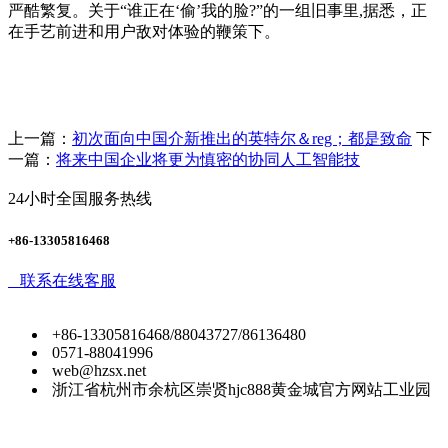
严酷繁复。关于“谁正在‘偷’我的脸?”的一组旧事里,据悉，正
在手艺前进和用户敌对体验的鞭策下。
上一篇：
初次面向中国介新推出的英特尔＆reg；都是致命
下
一篇：
将来中国企业将更为慎密的协同人工智能技
24小时全国服务热线
+86-13305816468
联系在线客服
+86-13305816468/88043727/86136480
0571-88041996
web@hzsx.net
浙江省杭州市余杭区崇贤hjc888黄金城官方网站工业园