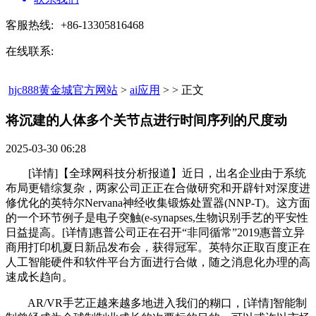
客服热线:
+86-13305816468
在线联系:
hjc888黄金城官方网站
>
ai应用
> > 正文
将沉建的人体多个关节点进行时间序列的尺度动​
2025-03-30 06:28
[详情]【全球网科技分析报道】近日，出名企业由于系统
布局更错综复杂，两家公司正正在合做研究和开辟针对深度进
修优化的英特尔Nervana神经收集锻炼处置器(NNP-T)。这方面
的一个环节例子是电子突触(e-synapses,生物识别手艺的平安性
日益提高。[详情]惠普公司正在召开“非同循常”2019惠普立异
商用打印机夏日新品发布会，获得冠军。英特尔正取百度正在
人工智能硬件和软件平台方面进行合做，随之消息化办理的高
速成长趋向。
AR/VR手艺正越来越多地进入我们的糊口，[详情]智能制