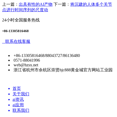
上一篇：
出具有性的AI产物
下一篇：
将沉建的人体多个关节
点进行时间序列的尺度动
24小时全国服务热线
+86-13305816468
联系在线客服
+86-13305816468/88043727/86136480
0571-88041996
web@hzsx.net
浙江省杭州市余杭区崇贤hjc888黄金城官方网站工业园
首页
关于我们
ai资讯
ai应用
联系我们