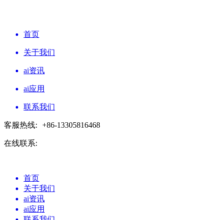
首页
关于我们
ai资讯
ai应用
联系我们
客服热线:
+86-13305816468
在线联系:
首页
关于我们
ai资讯
ai应用
联系我们