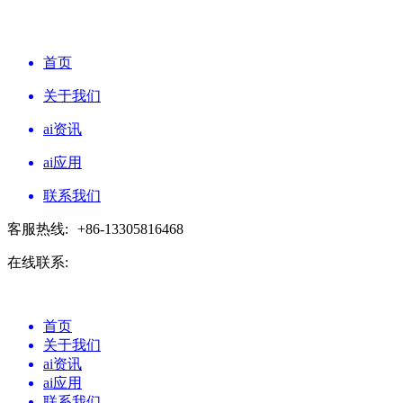
首页
关于我们
ai资讯
ai应用
联系我们
客服热线:
+86-13305816468
在线联系:
首页
关于我们
ai资讯
ai应用
联系我们